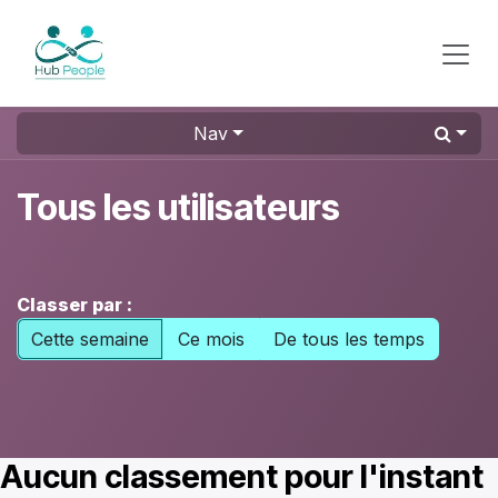
Se rendre au contenu
Nav
Tous les utilisateurs
Classer par :
Cette semaine
Ce mois
De tous les temps
Aucun classement pour l'instant