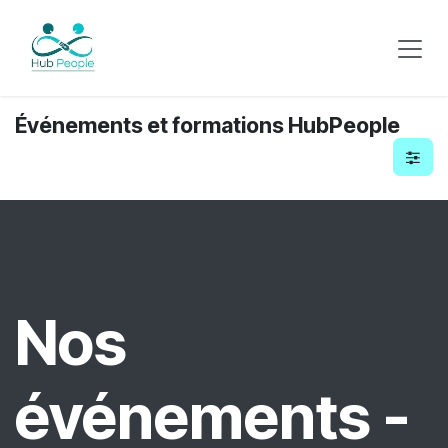
Se rendre au contenu
Événements et formations HubPeople
Nos
événements -