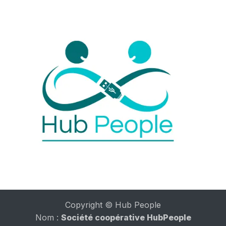
Copyright © Hub People
Nom :
Société coopérative HubPeople