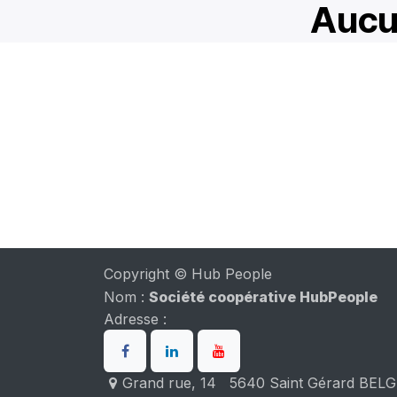
Aucun
Copyright © Hub People
Nom :
Société coopérative HubPeople
Adresse :
Grand rue, 14 5640 Saint Gérard BEL