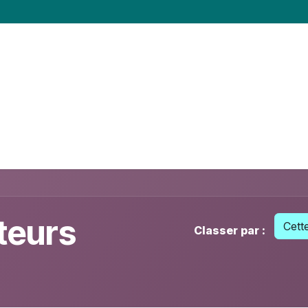
es
Mutualisons nos idées
La coopérative
N
ateurs
Cett
Classer par :