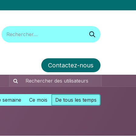
Contactez-nous​​​​
ous suivre
Forum
e semaine
Ce mois
De tous les temps