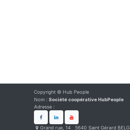
Copyright © Hub People
Nom :
Société coopérative HubPeople
Adresse :
Grand rue, 14 5640 Saint Gérard BEL