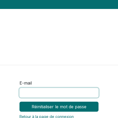
es
Mutualisons nos idées
La coopérative
N
E-mail
Réinitialiser le mot de passe
Retour à la page de connexion