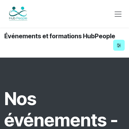
Se rendre au contenu
Événements et formations HubPeople
Nos
événements -