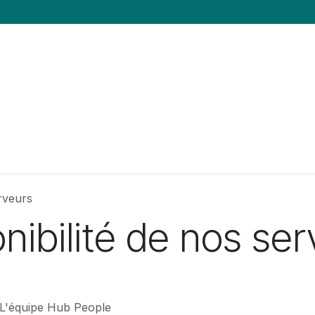
es
Mutualisons nos idées
La coopérative
N
erveurs
nibilité de nos se
L'équipe Hub People