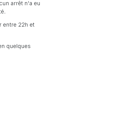
un arrêt n'a eu
té.
r entre 22h et
é en quelques