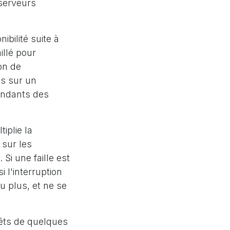
 serveurs
bilité suite à
illé pour
on de
is sur un
endants des
iplie la
 sur les
 Si une faille est
 l'interruption
u plus, et ne se
rêts de quelques