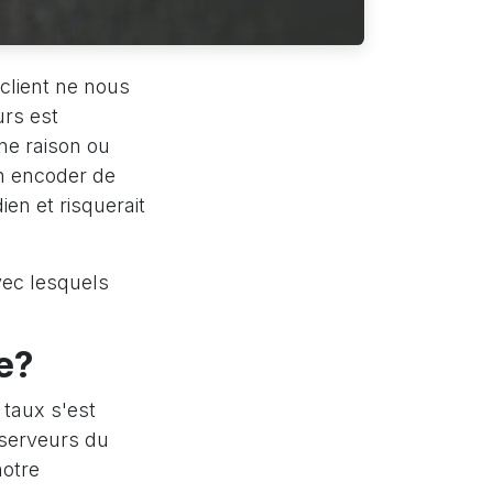
 client ne nous
urs est
une raison ou
en encoder de
en et risquerait
vec lesquels
le?
 taux s'est
 serveurs du
notre