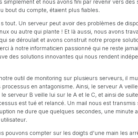
s simplement et nous avons fini par revenir vers des
u bout du compte, étaient plus fiables.
s tout. Un serveur peut avoir des problèmes de disponi
ux ou autre qui plante ! Et là aussi, nous avons trava
i se déroulait et avons construit notre propre soluti
erci à notre informaticien passionné qui ne reste jama
uve des solutions innovantes qui nous rendent indép
!
otre outil de monitoring sur plusieurs serveurs, il mult
 processus en antagonisme. Ainsi, le serveur A veille
le serveur B veille lui sur le A et le C, et ainsi de suite.
cessus est tué et relancé. Un mail nous est transmis si
rruption ne dure que quelques secondes, une minute a
utilisateur.
us pouvons compter sur les doigts d'une main les ar